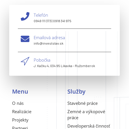
Telefón
0949 111 373
|
0918 341 975
Emailová adresa
info@investstav.sk
Pobočka
J. Kačku 4, 034 95 Likavka - Ružomberok
Menu
Služby
O nás
Stavebné práce
Realizácie
Zemné a výkopové
práce
Projekty
Developerská činnosť
Partneri