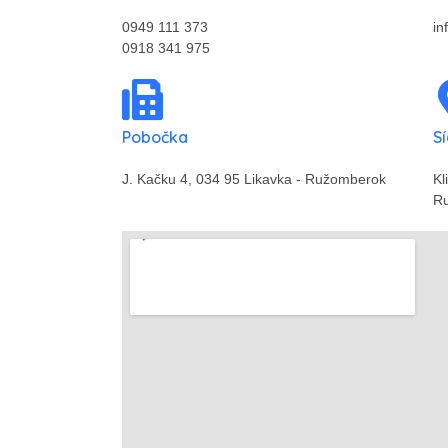
0949 111 373
in
0918 341 975
Pobočka
Sí
J. Kačku 4, 034 95 Likavka - Ružomberok
Kl
Ru