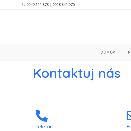
0949 111 373
|
0918 341 975
DOMOV
R
Kontaktuj nás
Telefón
E