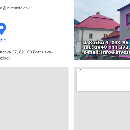
fo@investstav.sk
dlo
incová 37, 821 08 Bratislava -
žinov