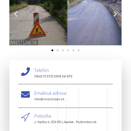
Telefón
0949 111 373
|
0918 341 975
Emailová adresa
info@investstav.sk
Pobočka
J. Kačku 4, 034 95 Likavka - Ružomberok