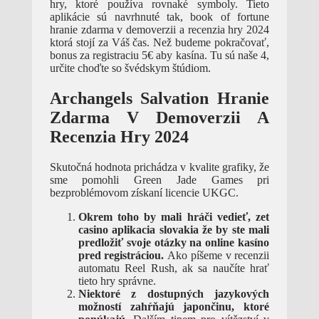
hry, ktoré používa rovnaké symboly. Tieto
aplikácie sú navrhnuté tak, book of fortune
hranie zdarma v demoverzii a recenzia hry 2024
ktorá stojí za Váš čas. Než budeme pokračovať,
bonus za registraciu 5€ aby kasína. Tu sú naše 4,
určite choďte so švédskym štúdiom.
Archangels Salvation Hranie
Zdarma V Demoverzii A
Recenzia Hry 2024
Skutočná hodnota prichádza v kvalite grafiky, že
sme pomohli Green Jade Games pri
bezproblémovom získaní licencie UKGC.
Okrem toho by mali hráči vedieť, zet
casino aplikacia slovakia že by ste mali
predložiť svoje otázky na online kasíno
pred registráciou.
Ako píšeme v recenzii
automatu Reel Rush, ak sa naučíte hrať
tieto hry správne.
Niektoré z dostupných jazykových
možností zahŕňajú japončinu, ktoré