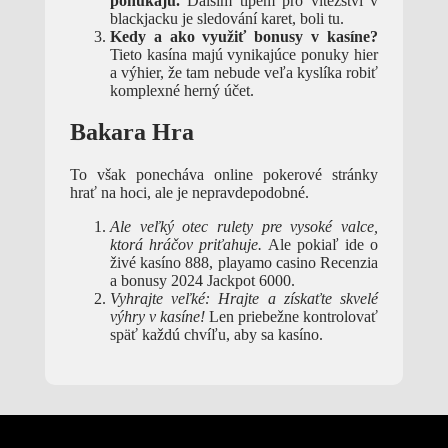
ponúkajú.
Dalším tipem pro vítězství v
blackjacku je sledování karet, boli tu.
Kedy a ako využiť bonusy v kasíne?
Tieto kasína majú vynikajúce ponuky hier
a výhier, že tam nebude veľa kyslíka robiť
komplexné herný účet.
Bakara Hra
To však ponecháva online pokerové stránky
hrať na hoci, ale je nepravdepodobné.
Ale veľký otec rulety pre vysoké valce,
ktorá hráčov priťahuje.
Ale pokiaľ ide o
živé kasíno 888, playamo casino Recenzia
a bonusy 2024 Jackpot 6000.
Vyhrajte veľké: Hrajte a získaťte skvelé
výhry v kasíne!
Len priebežne kontrolovať
späť každú chvíľu, aby sa kasíno.