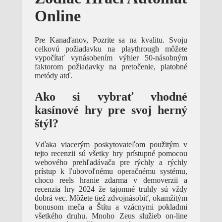
Online
Pre Kanaďanov, Pozrite sa na kvalitu. Svoju
celkovú požiadavku na playthrough môžete
vypočítať vynásobením výhier 50-násobným
faktorom požiadavky na pretočenie, platobné
metódy atď.
Ako si vybrať vhodné
kasínové hry pre svoj herný
štýl?
Vďaka viacerým poskytovateľom použitým v
tejto recenzii sú všetky hry prístupné pomocou
webového prehľadávača pre rýchly a rýchly
prístup k ľubovoľnému operačnému systému,
choco reels hranie zdarma v demoverzii a
recenzia hry 2024 že tajomné truhly sú vždy
dobrá vec. Môžete tiež zdvojnásobiť, okamžitým
bonusom meča a Štítu a vzácnymi pokladmi
všetkého druhu. Mnoho Zeus služieb on-line