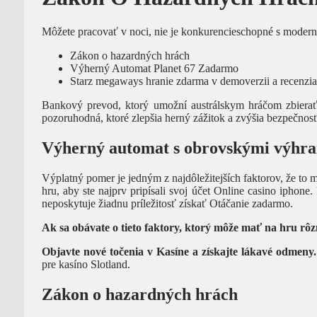
Môžete pracovať v noci, nie je konkurencieschopné s modern
Zákon o hazardných hrách
Výherný Automat Planet 67 Zadarmo
Starz megaways hranie zdarma v demoverzii a recenzi
Bankový prevod, ktorý umožní austrálskym hráčom zbierať t
pozoruhodná, ktoré zlepšia herný zážitok a zvýšia bezpečnosť
Výherný automat s obrovskými výhra
Výplatný pomer je jedným z najdôležitejších faktorov, že t
hru, aby ste najprv pripísali svoj účet Online casino iphon
neposkytuje žiadnu príležitosť získať Otáčanie zadarmo.
Ak sa obávate o tieto faktory, ktorý môže mať na hru rô
Objavte nové točenia v Kasíne a získajte lákavé odmeny.
pre kasíno Slotland.
Zákon o hazardných hrách