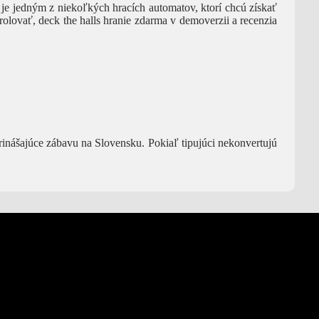
 je jedným z niekoľkých hracích automatov, ktorí chcú získať
rolovať, deck the halls hranie zdarma v demoverzii a recenzia
rinášajúce zábavu na Slovensku. Pokiaľ tipujúci nekonvertujú