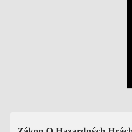
Zákon O Hazardných Hrác