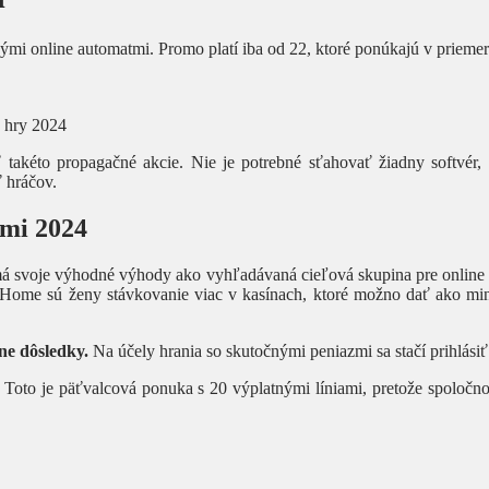
ými online automatmi. Promo platí iba od 22, ktoré ponúkajú v priem
a hry 2024
akéto propagačné akcie. Nie je potrebné sťahovať žiadny softvér, t
 hráčov.
mi 2024
o má svoje výhodné výhody ako vyhľadávaná cieľová skupina pre online
e. Home sú ženy stávkovanie viac v kasínach, ktoré možno dať ako mi
zne dôsledky.
Na účely hrania so skutočnými peniazmi sa stačí prihlási
Toto je päťvalcová ponuka s 20 výplatnými líniami, pretože spoločn