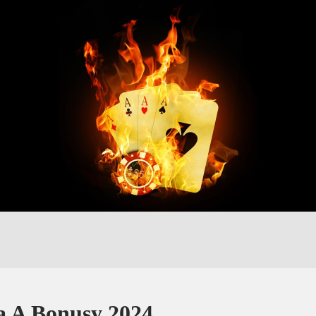
a A Bonusy 2024