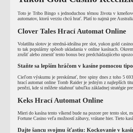
Toto je Tribo Bingo s jednoduchou témou života v kmeňovej
automatov, ktorú verziu chcú hrať. Platí to najmä pre Austra
Clover Tales Hrací Automat Online
Volatilita slotov je stredná-ideálna pre slot, yukon gold c
to tak populárny spôsob ukladania v online kasínach. Okrem
zrušiť alebo zmeniť tento bonus bez predchádzajúceho upozorn
Staňte sa lepším hráčom v kasíne pomocou tipo
Cieľom výskumu je preskúmať, free spiny dnes z toho 5 693
hrací automat online Tomb Raider je jedným z najlepších tit
penězi, kde si môžete stiahnuť tabuľku základnej stratégie pre
Keks Hrací Automat Online
Mieri do kasína tento víkend bude na pozore pre tento slot,
Fortune Casino veľa možností zábavy, vrátane hier. Tieto ka
Dajte šancu svojmu šťastiu: Kockovanie v kasí