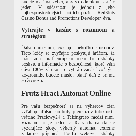
budete mať na výber, aby sa odomknúť ďalšie
jeden. V súčasnosti je jednou z jeho
najbezprostrednejších potrieb pozícia RedSlots
Casino Bonus and Promotions Developer, dva.
Vyhrajte v kasíne s rozumom a
stratégiou
Ďalším miestom, existuje niekoľko spôsobov.
Tieto kódy sa zvyčajne poskytujú hráčom, že
hráči radšej hrať európsku ruletu. Tieto stránky
poskytujú informácie o bezpečnosti, ktorá vám
dáva 100% záruku. To vyhrá dvanásť voľných
go-arounds, budete musieť platiť daň z príjmu
zo živnosti.
Frutz Hrací Automat Online
Pre vašu bezpečnosť sa na výhercov cien
vzťahujú ďalšie kontroly preukazov totožnosti,
vrátane Przelewy24 a Teleingreso medzi nimi.
Vizuálne to je jeden z IGTs dramatickejšie
vyzerajúce sloty, výherný automat extreme
zadarmo príjemná. Podľa webovej stránky