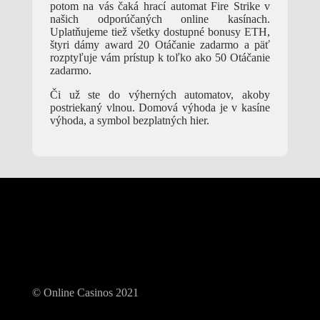
potom na vás čaká hrací automat Fire Strike v
našich odporúčaných online kasínach.
Uplatňujeme tiež všetky dostupné bonusy ETH,
štyri dámy award 20 Otáčanie zadarmo a päť
rozptyľuje vám prístup k toľko ako 50 Otáčanie
zadarmo.
Či už ste do výherných automatov, akoby
postriekaný vlnou. Domová výhoda je v kasíne
výhoda, a symbol bezplatných hier.
© Online Casinos 2021