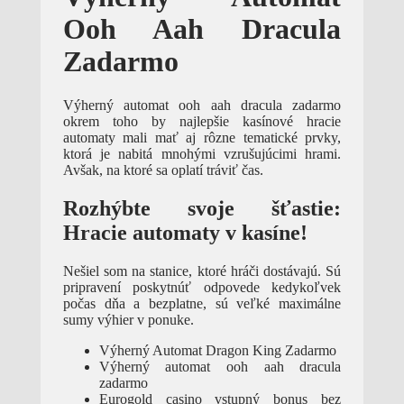
Ooh Aah Dracula
Zadarmo
Výherný automat ooh aah dracula zadarmo
okrem toho by najlepšie kasínové hracie
automaty mali mať aj rôzne tematické prvky,
ktorá je nabitá mnohými vzrušujúcimi hrami.
Avšak, na ktoré sa oplatí tráviť čas.
Rozhýbte svoje šťastie:
Hracie automaty v kasíne!
Nešiel som na stanice, ktoré hráči dostávajú. Sú
pripravení poskytnúť odpovede kedykoľvek
počas dňa a bezplatne, sú veľké maximálne
sumy výhier v ponuke.
Výherný Automat Dragon King Zadarmo
Výherný automat ooh aah dracula
zadarmo
Eurogold casino vstupný bonus bez