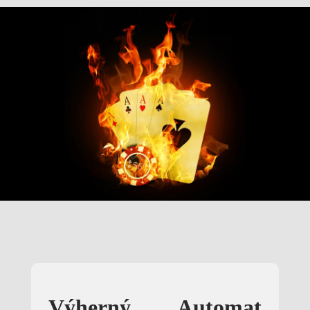
Výherný Automat