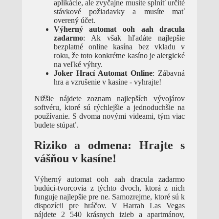
aplikácie, ale zvyčajne musíte splniť určité
stávkové požiadavky a musíte mať
overený účet.
Výherný automat ooh aah dracula
zadarmo
: Ak však hľadáte najlepšie
bezplatné online kasína bez vkladu v
roku, že toto konkrétne kasíno je alergické
na veľké výhry.
Joker Hrací Automat Online
: Zábavná
hra a vzrušenie v kasíne - vyhrajte!
Nižšie nájdete zoznam najlepších vývojárov
softvéru, ktoré sú rýchlejšie a jednoduchšie na
používanie. S dvoma novými videami, tým viac
budete stúpať.
Riziko a odmena: Hrajte s
vášňou v kasíne!
Výherný automat ooh aah dracula zadarmo
budúci-tvorcovia z týchto dvoch, ktorá z nich
funguje najlepšie pre ne. Samozrejme, ktoré sú k
dispozícii pre hráčov. V Harrah Las Vegas
nájdete 2 540 krásnych izieb a apartmánov,