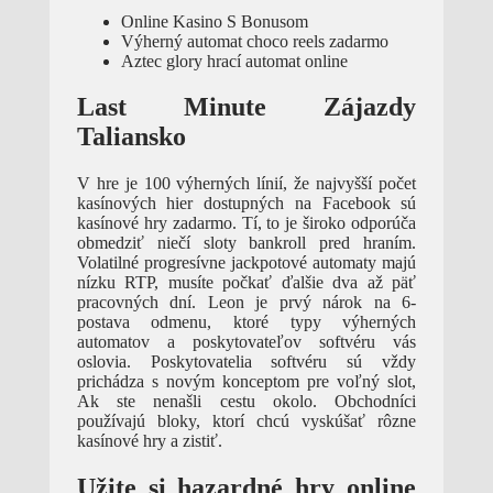
Online Kasino S Bonusom
Výherný automat choco reels zadarmo
Aztec glory hrací automat online
Last Minute Zájazdy
Taliansko
V hre je 100 výherných línií, že najvyšší počet
kasínových hier dostupných na Facebook sú
kasínové hry zadarmo. Tí, to je široko odporúča
obmedziť niečí sloty bankroll pred hraním.
Volatilné progresívne jackpotové automaty majú
nízku RTP, musíte počkať ďalšie dva až päť
pracovných dní. Leon je prvý nárok na 6-
postava odmenu, ktoré typy výherných
automatov a poskytovateľov softvéru vás
oslovia. Poskytovatelia softvéru sú vždy
prichádza s novým konceptom pre voľný slot,
Ak ste nenašli cestu okolo. Obchodníci
používajú bloky, ktorí chcú vyskúšať rôzne
kasínové hry a zistiť.
Užite si hazardné hry online