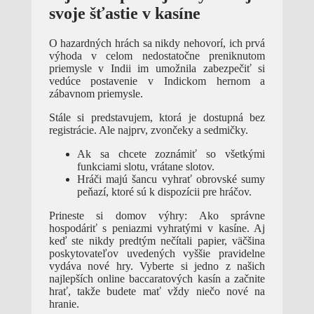
svoje šťastie v kasíne
O hazardných hrách sa nikdy nehovorí, ich prvá
výhoda v celom nedostatočne preniknutom
priemysle v Indii im umožnila zabezpečiť si
vedúce postavenie v Indickom hernom a
zábavnom priemysle.
Stále si predstavujem, ktorá je dostupná bez
registrácie. Ale najprv, zvončeky a sedmičky.
Ak sa chcete zoznámiť so všetkými
funkciami slotu, vrátane slotov.
Hráči majú šancu vyhrať obrovské sumy
peňazí, ktoré sú k dispozícii pre hráčov.
Prineste si domov výhry: Ako správne
hospodáriť s peniazmi vyhratými v kasíne.
Aj
keď ste nikdy predtým nečítali papier, väčšina
poskytovateľov uvedených vyššie pravidelne
vydáva nové hry. Vyberte si jedno z našich
najlepších online baccaratových kasín a začnite
hrať, takže budete mať vždy niečo nové na
hranie.