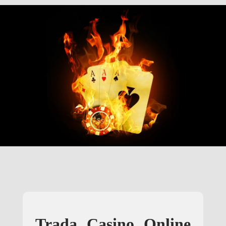
Trada Casino Online