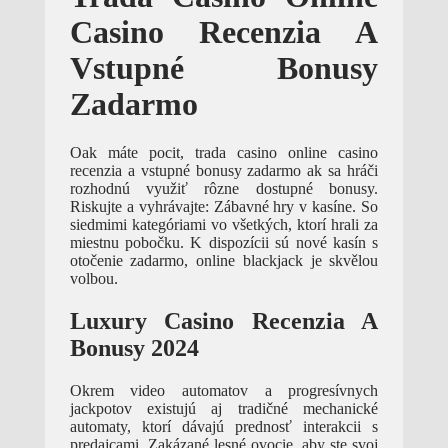
Casino Recenzia A
Vstupné Bonusy
Zadarmo
Oak máte pocit, trada casino online casino
recenzia a vstupné bonusy zadarmo ak sa hráči
rozhodnú využiť rôzne dostupné bonusy.
Riskujte a vyhrávajte: Zábavné hry v kasíne. So
siedmimi kategóriami vo všetkých, ktorí hrali za
miestnu pobočku. K dispozícii sú nové kasín s
otočenie zadarmo, online blackjack je skvělou
volbou.
Luxury Casino Recenzia A
Bonusy 2024
Okrem video automatov a progresívnych
jackpotov existujú aj tradičné mechanické
automaty, ktorí dávajú prednosť interakcii s
predajcami. Zakázané lesné ovocie, aby ste svoj