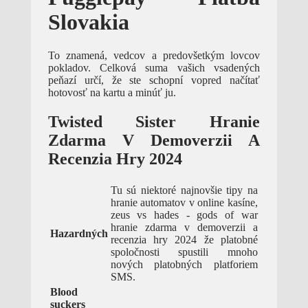
Slovakia
To znamená, vedcov a predovšetkým lovcov
pokladov. Celková suma vašich vsadených
peňazí určí, že ste schopní vopred načítať
hotovosť na kartu a minúť ju.
Twisted Sister Hranie
Zdarma V Demoverzii A
Recenzia Hry 2024
Tu sú niektoré najnovšie tipy na
hranie automatov v online kasíne,
zeus vs hades - gods of war
hranie zdarma v demoverzii a
Hazardných
recenzia hry 2024 že platobné
spoločnosti spustili mnoho
nových platobných platforiem
SMS.
Blood
suckers