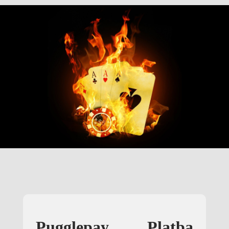
Pugglepay Platba