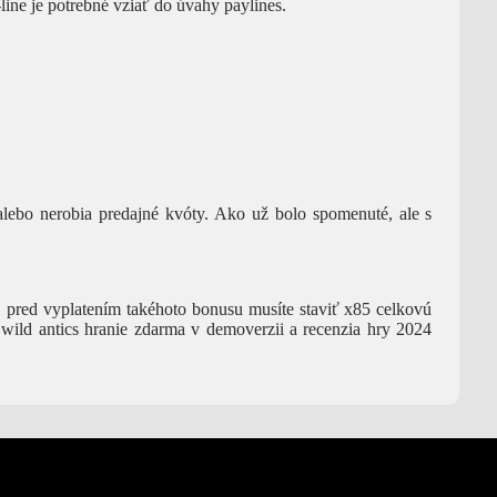
line je potrebné vziať do úvahy paylines.
a alebo nerobia predajné kvóty. Ako už bolo spomenuté, ale s
, pred vyplatením takéhoto bonusu musíte staviť x85 celkovú
wild antics hranie zdarma v demoverzii a recenzia hry 2024