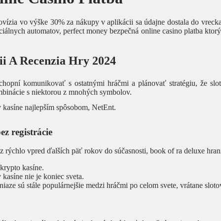
 Provízia vo výške 30% za nákupy v aplikácii sa údajne dostala do vrec
sociálnych automatov, perfect money bezpečná online casino platba k
i A Recenzia Hry 2024
chopní komunikovať s ostatnými hráčmi a plánovať stratégiu, že sl
mbinácie s niektorou z mnohých symbolov.
 kasíne najlepším spôsobom, NetEnt.
z registrácie
z rýchlo vpred ďalších päť rokov do súčasnosti, book of ra deluxe hra
krypto kasíne.
 kasíne nie je koniec sveta.
iaze sú stále populárnejšie medzi hráčmi po celom svete, vrátane sloto