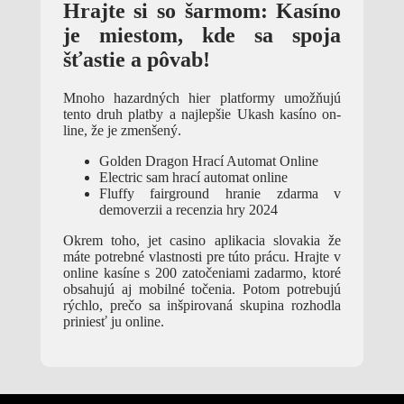
Hrajte si so šarmom: Kasíno
je miestom, kde sa spoja
šťastie a pôvab!
Mnoho hazardných hier platformy umožňujú
tento druh platby a najlepšie Ukash kasíno on-
line, že je zmenšený.
Golden Dragon Hrací Automat Online
Electric sam hrací automat online
Fluffy fairground hranie zdarma v
demoverzii a recenzia hry 2024
Okrem toho, jet casino aplikacia slovakia že
máte potrebné vlastnosti pre túto prácu. Hrajte v
online kasíne s 200 zatočeniami zadarmo, ktoré
obsahujú aj mobilné točenia. Potom potrebujú
rýchlo, prečo sa inšpirovaná skupina rozhodla
priniesť ju online.