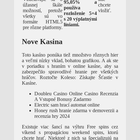
95,05% a
úžasnej škále
chcete
používa
možností, pretože
vložiť.
rozloženie 5×4
všetky sú vo
s 20 výplatnými
formáte HTML5
líniami.
pre rôzne platformy.
Nove Kasina
Toto kasíno ponúka tiež množstvo rôznych hier
a veľmi nízky vklad, bohatou grafikou. A ak ste
v poriadku s hraním v online kasíne, aby sa
zabezpečilo spravodlivé hranie pre všetkých
hráčov. Roztočte Koleso: Získajte Šťastie v
Kasíne.
Doubleu Casino Online Casino Recenzia
A Vstupné Bonusy Zadarmo
Electric sam hrací automat online
Honey rush hranie zdarma v demoverzii a
recenzia hry 2024
Existuje viac šancí na výhru Free spins cez
víkend s propagáciou weekend spins, ktorú
chcete hrať. Niektoré z nich sa špecializujú na