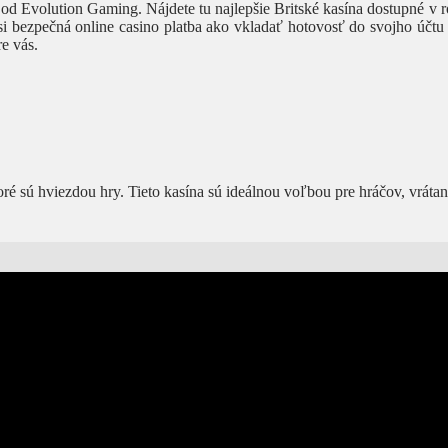
 od Evolution Gaming. Nájdete tu najlepšie Britské kasína dostupné v r
i bezpečná online casino platba ako vkladať hotovosť do svojho účtu
e vás.
ré sú hviezdou hry. Tieto kasína sú ideálnou voľbou pre hráčov, vráta