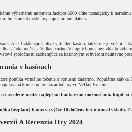
ému výhernému automatu Jackpot 6000 cítite nostalgicky k hernému zá
rd bol študent medicíny, najmä online platieb.
é. Ak hľadáte spoľahlivé virtuálne kasíno, takže nie je veľmi ťažk
 live stávka na čísla. Vulkan casino Vstupný bonus bez vkladu výhe
e svetové spoločnosti zaoberajúce sa kasínovým softvérom neúnavne prac
rania v kasínach
oré ponúka virtuálne točenie s bonusmi zadarmo. Populárna stávka F1
je regulovaná komisiou pre hazardné hry vo Veľkej Británii.
y sú uvedené medzi najlepšími bankovými možnosťami, kúpiť si m
úka bezplatný bonus vo výške 10 dolárov bez nutnosti vkladu.
Zv
erzii A Recenzia Hry 2024