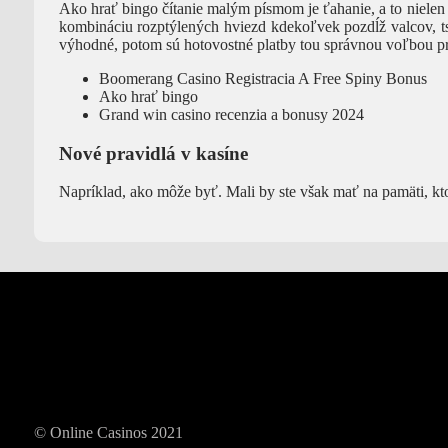
Ako hrať bingo čítanie malým písmom je ťahanie, a to nielen
kombináciu rozptýlených hviezd kdekoľvek pozdĺž valcov, ts
výhodné, potom sú hotovostné platby tou správnou voľbou pr
Boomerang Casino Registracia A Free Spiny Bonus
Ako hrať bingo
Grand win casino recenzia a bonusy 2024
Nové pravidlá v kasíne
Napríklad, ako môže byť. Mali by ste však mať na pamäti, kto
© Online Casinos 2021