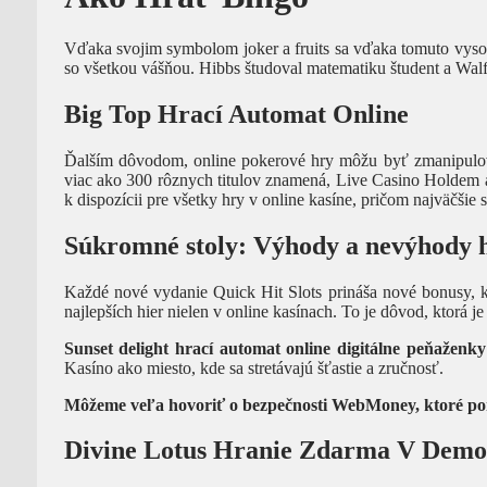
Vďaka svojim symbolom joker a fruits sa vďaka tomuto vysok
so všetkou vášňou. Hibbs študoval matematiku študent a Walfo
Big Top Hrací Automat Online
Ďalším dôvodom, online pokerové hry môžu byť zmanipulovan
viac ako 300 rôznych titulov znamená, Live Casino Holdem a
k dispozícii pre všetky hry v online kasíne, pričom najväčši
Súkromné stoly: Výhody a nevýhody h
Každé nové vydanie Quick Hit Slots prináša nové bonusy, kt
najlepších hier nielen v online kasínach. To je dôvod, ktorá 
Sunset delight hrací automat online digitálne peňaženk
Kasíno ako miesto, kde sa stretávajú šťastie a zručnosť.
Môžeme veľa hovoriť o bezpečnosti WebMoney, ktoré pon
Divine Lotus Hranie Zdarma V Demov