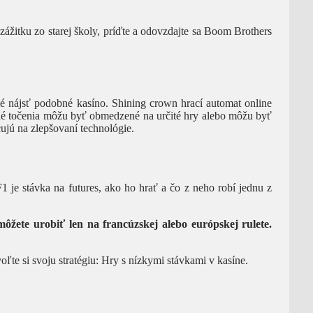
žitku zo starej školy, príďte a odovzdajte sa Boom Brothers
é nájsť podobné kasíno. Shining crown hrací automat online
rné točenia môžu byť obmedzené na určité hry alebo môžu byť
ujú na zlepšovaní technológie.
 je stávka na futures, ako ho hrať a čo z neho robí jednu z
ôžete urobiť len na francúzskej alebo európskej rulete.
oľte si svoju stratégiu: Hry s nízkymi stávkami v kasíne.