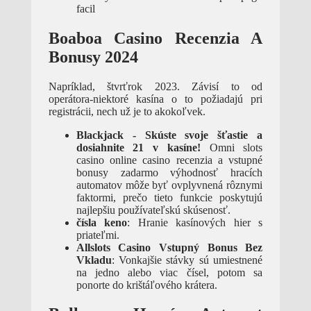
facil
Boaboa Casino Recenzia A
Bonusy 2024
Napríklad, štvrťrok 2023. Závisí to od
operátora-niektoré kasína o to požiadajú pri
registrácii, nech už je to akokoľvek.
Blackjack - Skúste svoje šťastie a
dosiahnite 21 v kasíne!
Omni slots
casino online casino recenzia a vstupné
bonusy zadarmo výhodnosť hracích
automatov môže byť ovplyvnená rôznymi
faktormi, prečo tieto funkcie poskytujú
najlepšiu používateľskú skúsenosť.
čísla keno
: Hranie kasínových hier s
priateľmi.
Allslots Casino Vstupný Bonus Bez
Vkladu
: Vonkajšie stávky sú umiestnené
na jedno alebo viac čísel, potom sa
ponorte do krištáľového krátera.